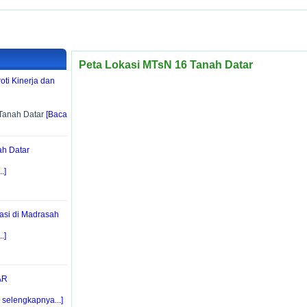
Peta Lokasi MTsN 16 Tanah Datar
ti Kinerja dan
Tanah Datar
[Baca
h Datar
.]
asi di Madrasah
.]
AR
 selengkapnya...]