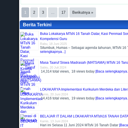
1
2
3
…
17
Berikutnya »
Berita Terkini
Buka Lokakarya MTsN 16 Tanah Datar, Kasi Penmad Soro
Kompetensi Guru
Rabu, 18 Juni 2025
Situmbuk, Humas – Sebagai agenda tahunan, MTsN 16 
selengkapnya...]
Masa Taaruf Siswa Madrasah (MATSAMA) MTsN 16 Tana
Sabtu, 20 Juli 2024
14,314 total views, 18 views today
[Baca selengkapnya..
LOKAKARYA Implementasi Kurikulum Merdeka dan Liter
Kamis, 20 Juni 2024
14,416 total views, 19 views today
[Baca selengkapnya..
BELAJAR IT DALAM LOKAKARYA MTsN16 TANAH DAT
Kamis, 13 Juni 2024
Hari ini Selasa 11 Juni 2024 MTsN 16 Tanah Datar
[Baca