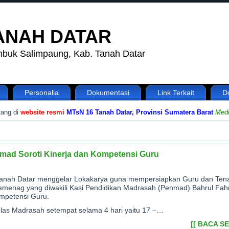
TANAH DATAR
tumbuk Salimpaung, Kab. Tanah Datar
Personalia
Dokumentasi
Link Terkait
D
g di
website resmi
MTsN 16 Tanah Datar, Provinsi Sumatera Barat
Media I
mad Soroti Kinerja dan Kompetensi Guru
anah Datar menggelar Lokakarya guna mempersiapkan Guru dan Ten
menag yang diwakili Kasi Pendidikan Madrasah (Penmad) Bahrul Fahm
mpetensi Guru.
las Madrasah setempat selama 4 hari yaitu 17 –…
[[ BACA S