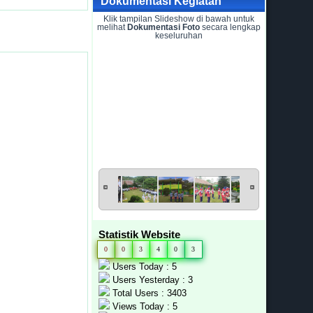
Dokumentasi Kegiatan
Klik tampilan Slideshow di bawah untuk
melihat
Dokumentasi Foto
secara lengkap
keseluruhan
Statistik Website
0
0
3
4
0
3
Users Today : 5
Users Yesterday : 3
Total Users : 3403
Views Today : 5