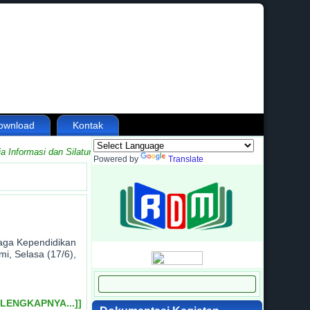
ownload
Kontak
nformasi dan Silaturahmi antara Madrasah dengan Masyarakat
Powered by
Translate
aga Kependidikan
i, Selasa (17/6),
ELENGKAPNYA...]]