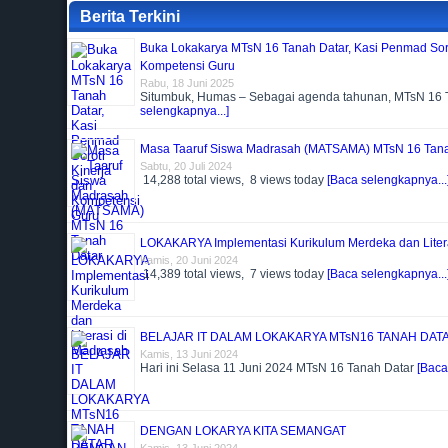
Berita Terkini
Buka Lokakarya MTsN 16 Tanah Datar, Kasi Penmad Soro
Kompetensi Guru
Rabu, 18 Juni 2025
Situmbuk, Humas – Sebagai agenda tahunan, MTsN 16 
selengkapnya...]
Masa Taaruf Siswa Madrasah (MATSAMA) MTsN 16 Tana
Sabtu, 20 Juli 2024
14,288 total views, 8 views today
[Baca selengkapnya...
LOKAKARYA Implementasi Kurikulum Merdeka dan Liter
Kamis, 20 Juni 2024
14,389 total views, 7 views today
[Baca selengkapnya...
BELAJAR IT DALAM LOKAKARYA MTsN16 TANAH DAT
Kamis, 13 Juni 2024
Hari ini Selasa 11 Juni 2024 MTsN 16 Tanah Datar
[Baca
DENGAN LOKARYA KITA SEMANGAT