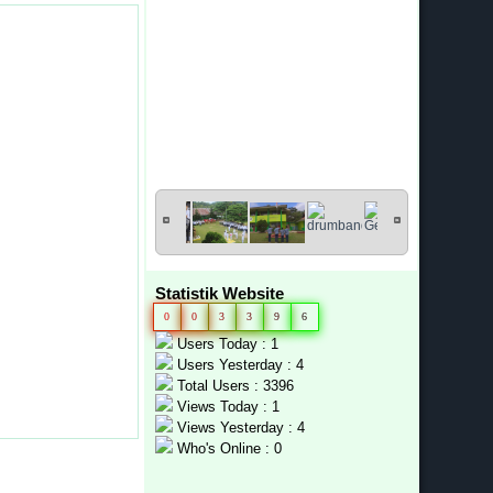
Statistik Website
0
0
3
3
9
6
Users Today : 1
Users Yesterday : 4
Total Users : 3396
Views Today : 1
Views Yesterday : 4
Who's Online : 0