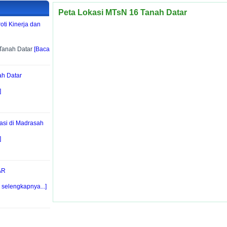
Peta Lokasi MTsN 16 Tanah Datar
ti Kinerja dan
Tanah Datar
[Baca
h Datar
]
asi di Madrasah
]
AR
 selengkapnya...]