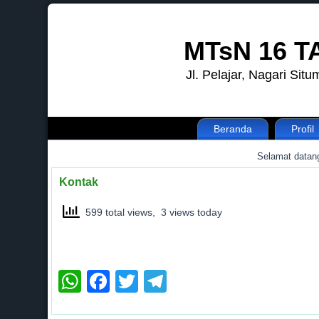
MTsN 16 
Jl. Pelajar, Nagari Si
Beranda
Profil
.
Selamat datang d
Kontak
599 total views, 3 views today
WhatsApp
Facebook
Twitter
Telegram