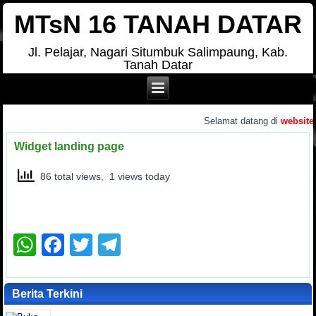
MTsN 16 TANAH DATAR
Jl. Pelajar, Nagari Situmbuk Salimpaung, Kab.
Tanah Datar
.
Selamat datang di
website r
Widget landing page
86 total views, 1 views today
WhatsApp
Facebook
Twitter
Telegram
Berita Terkini