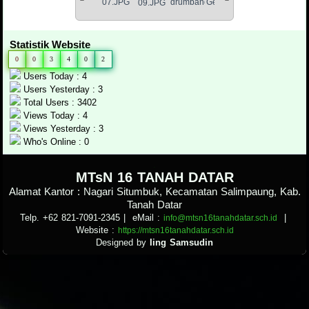
Statistik Website
0
0
3
4
0
2
Users Today : 4
Users Yesterday : 3
Total Users : 3402
Views Today : 4
Views Yesterday : 3
Who's Online : 0
.
MTsN 16 TANAH DATAR
Alamat Kantor : Nagari Situmbuk, Kecamatan Salimpaung, Kab.
Tanah Datar
Telp. +62 821-7091-2345
| eMail :
|
info@mtsn16tanahdatar.sch.id
Website :
https://mtsn16tanahdatar.sch.id
Designed by
Iing Samsudin